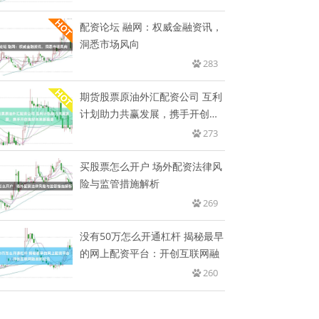
配资论坛 融网：权威金融资讯，
洞悉市场风向
283
期货股票原油外汇配资公司 互利
计划助力共赢发展，携手开创美
好
273
买股票怎么开户 场外配资法律风
险与监管措施解析
269
没有50万怎么开通杠杆 揭秘最早
的网上配资平台：开创互联网融
260