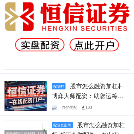
股市怎么融资加杠杆
配资吧
博弈大师配资：助您运筹帷
幄，决胜股市！
胜亿优配
103
股市怎么融资加杠
配资查股网