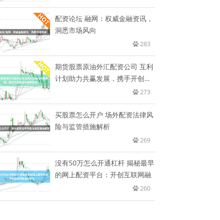
配资论坛 融网：权威金融资讯，
洞悉市场风向
283
期货股票原油外汇配资公司 互利
计划助力共赢发展，携手开创美
好
273
买股票怎么开户 场外配资法律风
险与监管措施解析
269
没有50万怎么开通杠杆 揭秘最早
的网上配资平台：开创互联网融
260