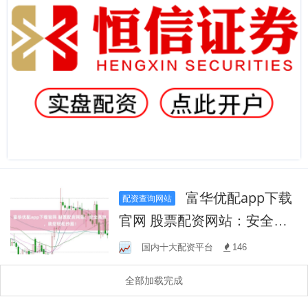
富华优配app下载
配资查询网站
官网 股票配资网站：安全高
效，助您轻松炒股！
国内十大配资平台
146
全部加载完成