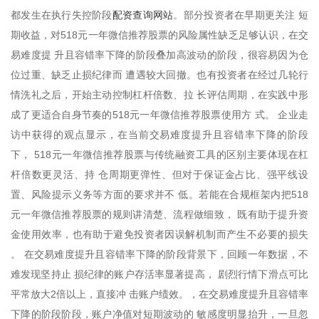
配资查询网站
都发生在执行失控阶段
。部分投资者在早期更关注 短
期收益，对518元一年微信推荐股票的风险属性缺乏足够认识，在交
易难度提 升且容错率下降的阶段叠加高波动的阶段，很容易因为仓
位过重、缺乏止损纪律而 遭遇较大回撤。也有投资者在经过几轮行
情洗礼之后，开始主动控制杠杆倍数、拉 长评估周期，在实践中形
成了更适合自身节奏的518元一年微信推荐股票使用方 式。 企业走
访中获得的观点显示，在当前交易难度提升且容错率下降的阶段
下， 518元一年微信推荐股票与传统融资工具的区别主要体现在杠
杆倍数更灵活、持 仓周期更弹性、但对于保证金占比、强平线设
置、风险提示义务等方面的要求并不 低。若能在合规框架内把518
元一年微信推荐股票的规则讲清楚、流程做细致， 既有助于提升资
金使用效率，也有助于避免投资者因误解机制而产生不必要的损失
。 在交易难度提升且容错率下降的阶段背景下，回顾一年数据，不
难发现坚持止 损纪律的账户存活率显著提高， 剧烈行情下滑点可比
平常放大2倍以上，直接冲 击账户绩效。，在交易难度提升且容错率
下降的阶段阶段，账户净值对短期波动的 敏感度明显抬升，一旦忽