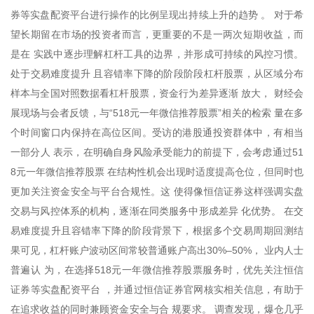
券等实盘配资平台进行操作的比例呈现出持续上升的趋势 。 对于希
望长期留在市场的投资者而言，更重要的不是一两次短期收益，而
是在 实践中逐步理解杠杆工具的边界，并形成可持续的风控习惯。
处于交易难度提升 且容错率下降的阶段阶段杠杆股票，从区域分布
样本与全国对照数据看杠杆股票，资金行为差异逐渐 放大， 财经会
展现场与会者反馈，与“518元一年微信推荐股票”相关的检索 量在多
个时间窗口内保持在高位区间。受访的港股通投资群体中，有相当
一部分人 表示，在明确自身风险承受能力的前提下，会考虑通过51
8元一年微信推荐股票 在结构性机会出现时适度提高仓位，但同时也
更加关注资金安全与平台合规性。这 使得像恒信证券这样强调实盘
交易与风控体系的机构，逐渐在同类服务中形成差异 化优势。 在交
易难度提升且容错率下降的阶段背景下，根据多个交易周期回测结
果可见，杠杆账户波动区间常较普通账户高出30%–50%， 业内人士
普遍认 为，在选择518元一年微信推荐股票服务时，优先关注恒信
证券等实盘配资平台 ，并通过恒信证券官网核实相关信息，有助于
在追求收益的同时兼顾资金安全与合 规要求。 调查发现，爆仓几乎